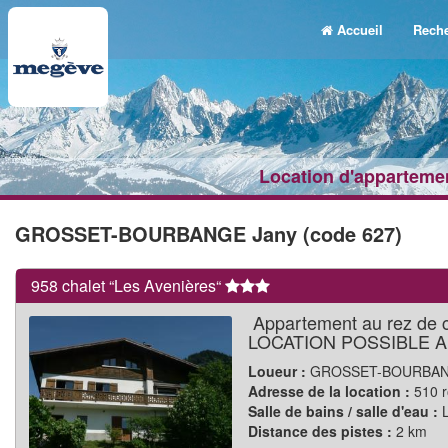
Accueil
Reche
Location d'appartemen
GROSSET-BOURBANGE Jany (code 627)
958 chalet “Les Avenières“
Appartement au rez de ch
LOCATION POSSIBLE A
Loueur :
GROSSET-BOURBAN
Adresse de la location :
510 r
Salle de bains / salle d'eau :
L
Distance des pistes :
2 km