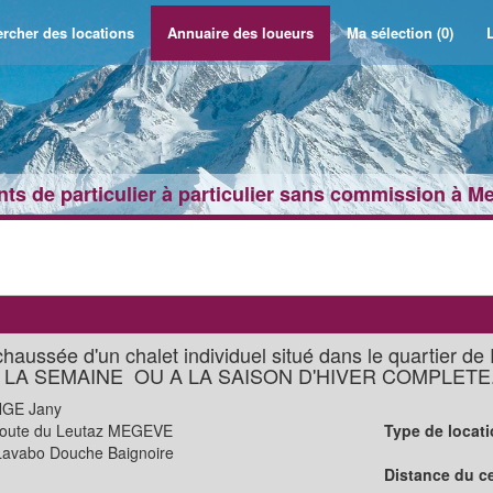
rcher des locations
Annuaire des loueurs
Ma sélection
(0)
L
ts de particulier à particulier sans commission à M
aussée d'un chalet individuel situé dans le quartier de
 LA SEMAINE OU A LA SAISON D'HIVER COMPLETE
GE Jany
oute du Leutaz MEGEVE
Type de locati
avabo Douche Baignoire
Distance du ce