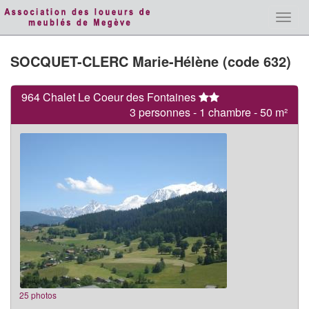
Toggl
navig
SOCQUET-CLERC Marie-Hélène (code 632)
964 Chalet Le Coeur des Fontaines
3 personnes - 1 chambre - 50 m²
25 photos