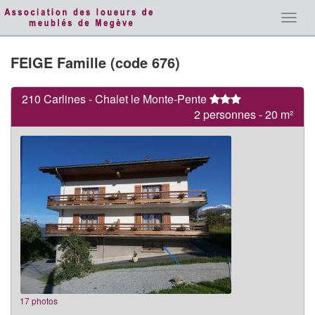
Toggl
navig
FEIGE Famille (code 676)
210 Carlines - Chalet le Monte-Pente
2 personnes - 20 m²
17 photos