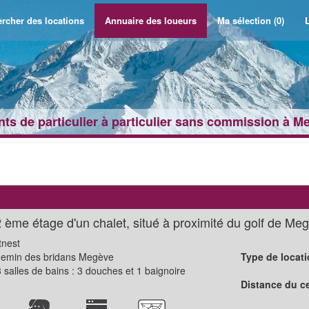
rcher des locations
Annuaire des loueurs
Ma sélection
(0)
L
ts de particulier à particulier sans commission à M
ème étage d'un chalet, situé à proximité du golf de Meg
nest
emin des bridans Megève
Type de locati
 salles de bains : 3 douches et 1 baignoire
Distance du ce