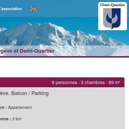
'association
egève et Demi‑Quartier
8 personnes - 3 chambres - 99 m²
ève. Balcon / Parking
on :
Appartement
ntre :
3 km