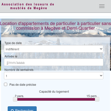
Toggl
navig
Location d'appartements de particulier à particulier sans
commission à Megève et Demi‑Quartier
Type de date
Arrivée le
Nombre de semaines
Pas de date précise
Capacité du logement
2 pers.
15 pers.
Rechercher